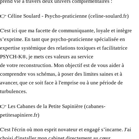
prend vie à travers deux univers complémentaires :
​👉 Céline Soulard - Psycho-praticienne (celine-soulard.fr)
C'est ici que
ma facette
de communiquante, loyale et intègre
s’exprime. En tant que psycho-praticienne spécialisée en
expertise systémique
des relations
toxiques et facilitatrice
PSYCH-K®
, je mets
ces valeurs
au service
de votre reconstruction.
Mon objectif
est de vous aider à
comprendre
vos schémas
, à poser
des limites
saines et à
avancer, que
ce soit
face à l'emprise ou
à une période
de
turbulences.
​👉
Les Cabanes
de la Petite Sapinière
(cabanes-
petitesapiniere.fr)
C'est l'écrin où
mon esprit
novateur et engagé s’incarne. J'ai
choisi d'installer
mon cabinet
directement
au cœur