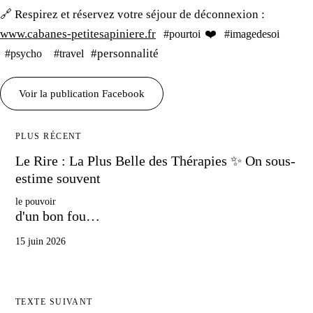
🔗 Respirez et réservez
votre séjour
de déconnexion :
www.cabanes-petitesapiniere.fr
❤️
#pourtoi
#imagedesoi
#personnalité
#psycho
#travel
Voir
la publication
Facebook
PLUS RÉCENT
Le Rire
:
La Plus
Belle
des Thérapies
✨ ​On sous-
estime souvent
le pouvoir
d'un bon fou…
15 juin 2026
TEXTE SUIVANT