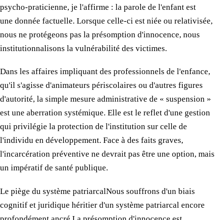
psycho-praticienne, je l'affirme :
la parole
de l'enfant est
une donnée
factuelle. Lorsque celle-ci est niée ou relativisée,
nous ne protégeons pas
la présomption
d'innocence, nous
institutionnalisons
la vulnérabilité
des victimes.
​Dans
les affaires
impliquant
des professionnels
de l'enfance,
qu'il s'agisse d'animateurs périscolaires ou d'autres figures
d'autorité,
la simple
mesure administrative de « suspension »
est
une aberration
systémique. Elle est
le reflet
d'une gestion
qui privilégie
la protection
de l'institution sur celle de
l'individu en développement. Face
à des faits
graves,
l'incarcération préventive ne devrait pas être
une option
, mais
un impératif
de santé publique.
​Le piège
du système
patriarcal ​Nous souffrons d'un biais
cognitif et juridique héritier d'un système patriarcal encore
profondément ancré. ​La présomption d'innocence est